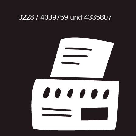
0228 / 433­9759 und 433­5807