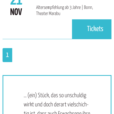
21
Altersempfehlung ab 3 Jahre | Bonn,
NOV
Theater Marabu
Tickets
1
… (ein) Stück, das so un­schul­dig
Hinterlistig
wirkt und doch der­art viel­schich­
Theater Mar
tig ist, dass auch Er­wach­se­ne ih­re
Produktion 