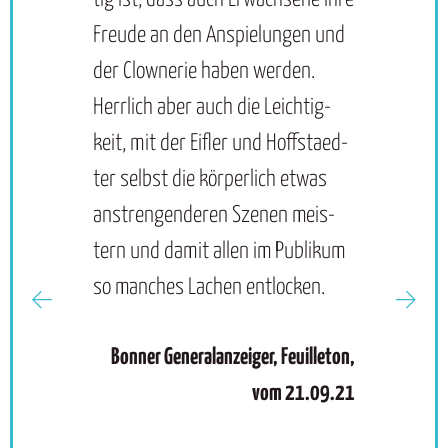
Freu­de an den An­spie­lun­gen und
die Grenze
der Clow­ne­rie ha­ben wer­den.
und Drinnen
Herr­lich aber auch die Leich­tig­
Arbeit und F
keit, mit der Eif­ler und Hoffsta­ed­
und Claus O
ter selbst die kör­per­lich et­was
ein so poet
an­stren­gen­de­ren Sze­nen meis­
verzaubern
tern und da­mit al­len im Pu­bli­kum
Alltagspoes
so man­ches La­chen ent­lo­cken.
Mülltonne v
verwunschen
Bonner Generalanzeiger, Feuilleton,
Staubsauge
vom 21.09.21
Wischmop en
komisches E