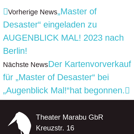
„Master of
Vorherige News
Desaster“ eingeladen zu
AUGENBLICK MAL! 2023 nach
Berlin!
Der Kartenvorverkauf
Nächste News
für „Master of Desaster“ bei
„Augenblick Mal!“hat begonnen.
Theater Marabu GbR
Kreuzstr. 16