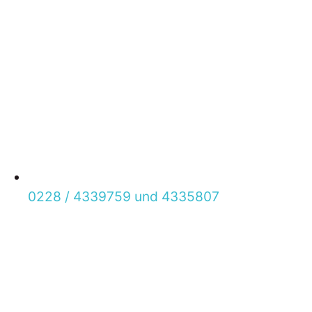
0228 / 433­9759 und 433­5807