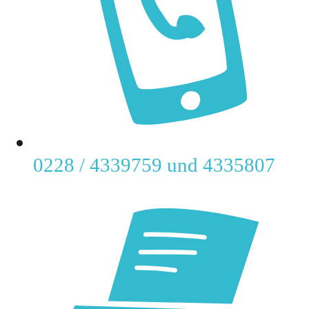
0228 / 433­9759 und 433­5807