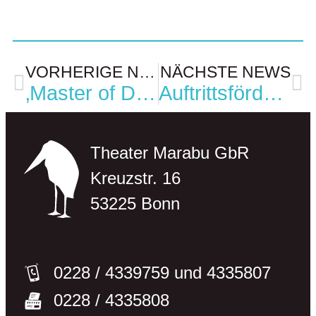
VORHERIGE NEWS
NÄCHSTE NEWS
‚Master of Desaster‘ gewinnt einen der beiden Hauptpreise bei WESTWIND 22
Auftrittsförderung durch Assitej Neustart Kultur
Theater Marabu GbR
Kreuzstr. 16
53225 Bonn
0228 / 433­9759 und 433­5807
0228 / 4335808