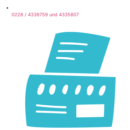
0228 / 433­9759 und 433­5807