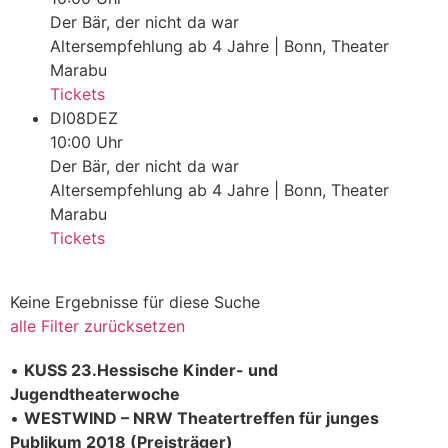
Der Bär, der nicht da war
Altersempfehlung ab 4 Jahre | Bonn, Theater
Marabu
Tickets
DI
08
DEZ
10:00 Uhr
Der Bär, der nicht da war
Altersempfehlung ab 4 Jahre | Bonn, Theater
Marabu
Tickets
Keine Ergebnisse für diese Suche
alle Filter zurücksetzen
•
KUSS 23.Hessische Kinder- und
I
Jugendtheaterwoche
I
•
WESTWIND – NRW Theatertreffen für junges
e
Publikum 2018 (Preisträger)
n