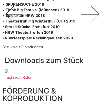
•
SPURENSUCHE 2018
l
•
Think Big Festival (München) 2018
K
•
Spielarten NRW 2018
2
• Theaterfrühling Winterthur (CH) 2019
• Starke Stücke, Frankfurt 2019
• NRW Theatertreffen 2019
• Ruhrfestspiele Recklinghausen 2020
Festivals / Einladungen
Downloads zum Stück
Technical Rider
FÖRDERUNG &
KOPRODUKTION