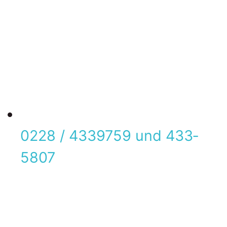
0228 / 433­9759 und 433­
5807