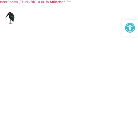
aster“ beim „THINK BIG! #10“ in München!
Werkzeugl