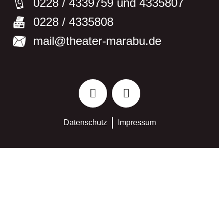
0228 / 433­9759 und 433­5807
0228 / 4335808
mail@theater­-marabu.de
Datenschutz
Impressum