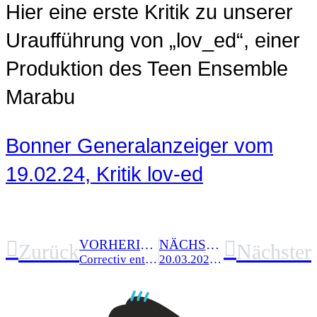
Hier eine erste Kritik zu unserer
Uraufführung von „lov_ed“, einer
Produktion des Teen Ensemble
Marabu
Bonner Generalanzeiger vom
19.02.24, Kritik lov-ed
VORHERIGE NEWS
NÄCHSTE NEWS
Zurück
Nächster
Correctiv enthüllt: Rechtsextreme Pläne gegen Deutschland
20.03.2024 ist Welttag des Theaters für junges Publikum