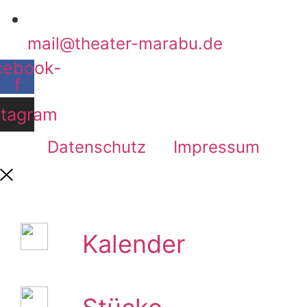
mail@theater­-marabu.de
cebook-
f
stagram
Datenschutz
Impressum
Kalender