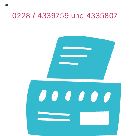
0228 / 433­9759 und 433­5807