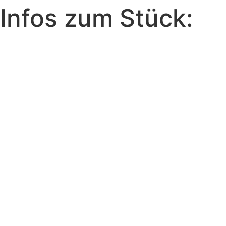
Infos zum Stück:
Uraufführung:
07.02.2026
Künstlerische Leitung:
Judith
Niggehoff, Vivien Musweiler
Ausstattung:
Katrin Lehmacher
Lichtdesign:
Joshua Koch
Spieler*innen:
Anne Josefine
Ludwig, Anouk Püttmann,
Antonia B., Benjamin
Bokämper, Bennett Klitsch,