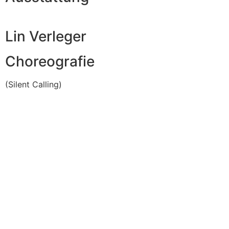
Lin Verleger
Choreografie
(Silent Calling)
Theater Marabu GbR
Kreuzstr. 16
53225 Bonn