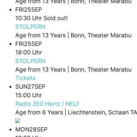
Age from 13 Years | Bonn, Theater Marabu
FRI
25
SEP
10:30 Uhr
Sold out!
STOLPERN
Age from 13 Years | Bonn, Theater Marabu
FRI
25
SEP
18:00 Uhr
STOLPERN
Age from 13 Years | Bonn, Theater Marabu
Tickets
SUN
27
SEP
15:00 Uhr
Radio 350 Hertz / NEU!
Age from 6 Years | Liechtenstein, Schaan T
MON
28
SEP