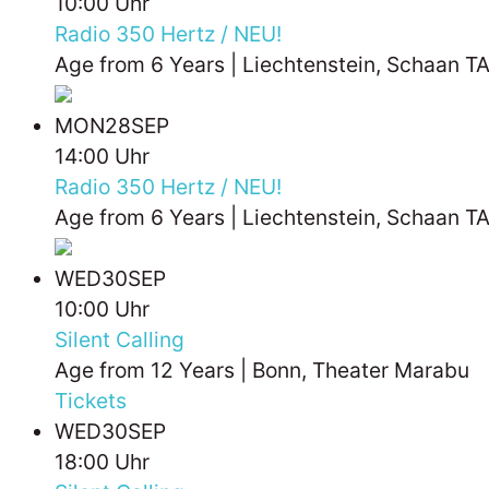
10:00 Uhr
Radio 350 Hertz / NEU!
Age from 6 Years | Liechtenstein, Schaan T
MON
28
SEP
14:00 Uhr
Radio 350 Hertz / NEU!
Age from 6 Years | Liechtenstein, Schaan T
WED
30
SEP
10:00 Uhr
Silent Calling
Age from 12 Years | Bonn, Theater Marabu
Tickets
WED
30
SEP
18:00 Uhr